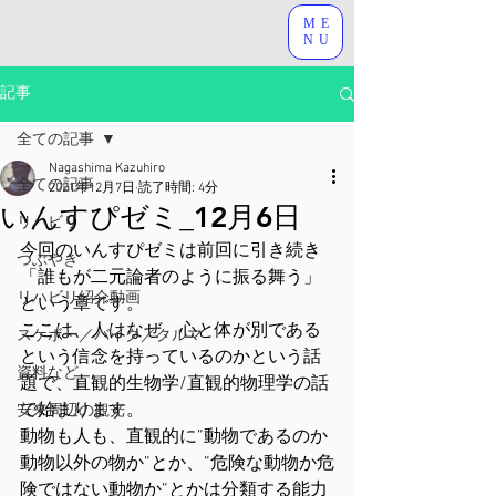
ME
NU
記事
全ての記事
Nagashima Kazuhiro
全ての記事
2021年12月7日
読了時間: 4分
いんすぴゼミ_12月6日
リハビリ
今回のいんすぴゼミは前回に引き続き
つぶやき
「誰もが二元論者のように振る舞う」
リハビリ紹介動画
という章です。
ここは、人はなぜ、心と体が別である
スケボー／バイク／クルマ
という信念を持っているのかという話
資料など
題で、直観的生物学/直観的物理学の話
で始まります。
安来周辺の観光
動物も人も、直観的に”動物であるのか
動物以外の物か”とか、”危険な動物か危
険ではない動物か”とかは分類する能力