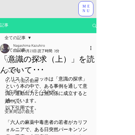
ME
NU
記事
全ての記事
Nagashima Kazuhiro
全ての記事
2021年3月23日
読了時間: 3分
「意識の探求（上）」を読
リハビリ
んでいて･･･
つぶやき
クリストフ・コッホは「意識の探求」
リハビリ紹介動画
という本の中で、ある事例を通して意
スケボー／バイク／クルマ
識が運動出力とは無関係に成立すると
述べています。
資料など
以下引用です。
安来周辺の観光
「六人の麻薬中毒患者の若者がカリフ
ォルニアで、ある日突然パーキンソン