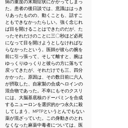
病の重度の末期症状にかかってしまっ
た。患者の後日談では、意識ははっき
りあったものの、動くことも、話すこ
ともできなかったらしい。強く念じれ
ば目を開けることはできたのだが、た
ったそれだけのことに三〇秒ほど必死
になって目を開けようとしなければな
らなかったという。医師が彼らの腕を
前に引っ張って、そして離すと、腕は
ゆっくりゆっくりと彼らの方に落ちて
戻ってきたが、それだけでも三、四分
かかった。原因は、その数日前に六人
が摂取した、自家製の合成ヘロインの
混合物であった。不幸にもそのクスリ
には、大脳基底核のドーパミンを合成
するニューロンを選択的かつ永久に殺
してしまう、MPTPというとんでもない
薬が混ざっていた。この身動きのとれ
なくなった麻薬中毒者については、医